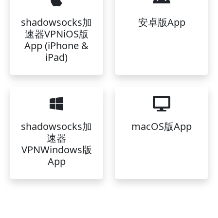
shadowsocks加
安卓版App
速器VPNiOS版
App (iPhone &
iPad)
shadowsocks加
macOS版App
速器
VPNWindows版
App