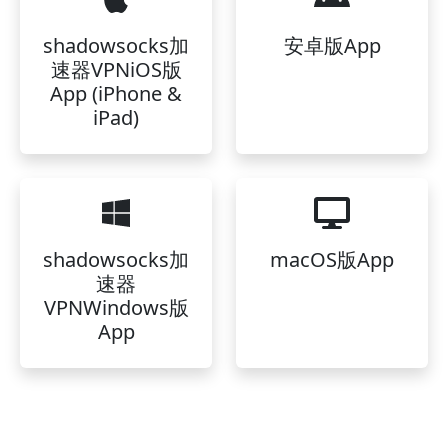
shadowsocks加
安卓版App
速器VPNiOS版
App (iPhone &
iPad)
shadowsocks加
macOS版App
速器
VPNWindows版
App