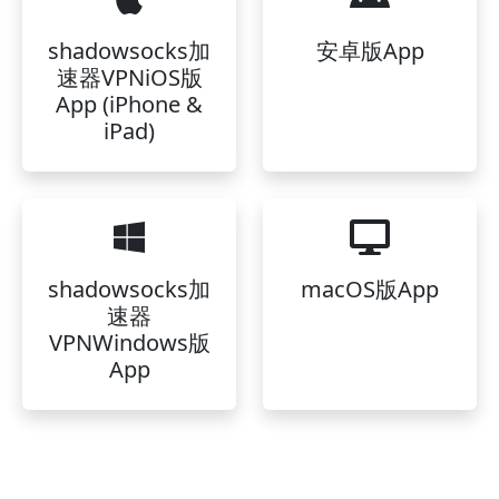
shadowsocks加
安卓版App
速器VPNiOS版
App (iPhone &
iPad)
shadowsocks加
macOS版App
速器
VPNWindows版
App