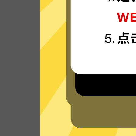
准备好体验我们运行在最新技术上的
shadowsocks加速器VPN网络，享受超快
连接速度。
看看其他人对shadowsocks加速器VPN
的评价
为