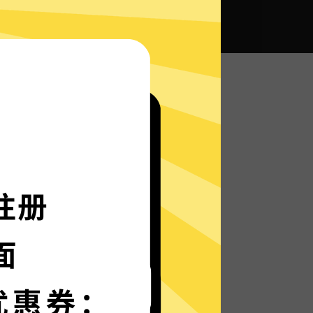
色
全球畅通无阻