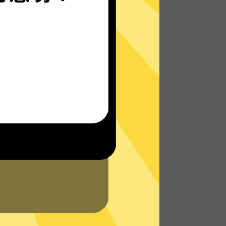
无论您身在何处，都能畅快地上网 - 无论是在
外出旅行还是在家中舒适地躺在沙发上。
了解更多shadowsocks加速器VPN特点
PN