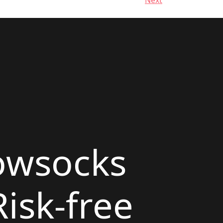
Next
owsocks
isk-free